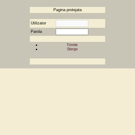
Pagina protejata
Utilizator
Parola
Trimite
Sterge