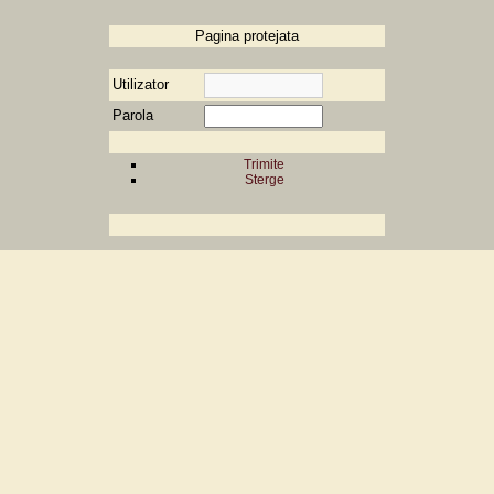
Pagina protejata
Utilizator
Parola
Trimite
Sterge