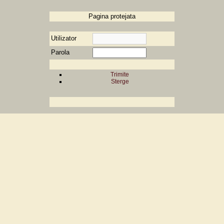
Pagina protejata
Utilizator
Parola
Trimite
Sterge