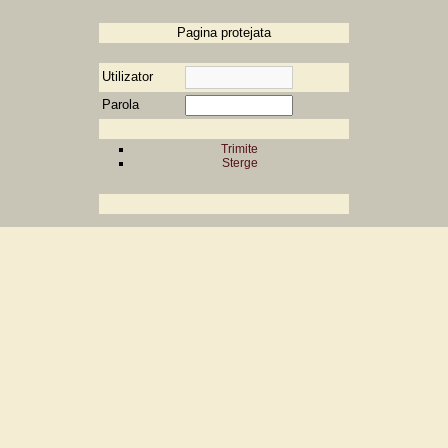
Pagina protejata
Utilizator
Parola
Trimite
Sterge