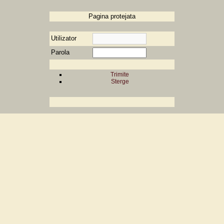
Pagina protejata
Utilizator
Parola
Trimite
Sterge