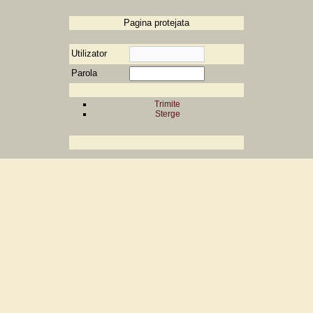
Pagina protejata
Utilizator
Parola
Trimite
Sterge