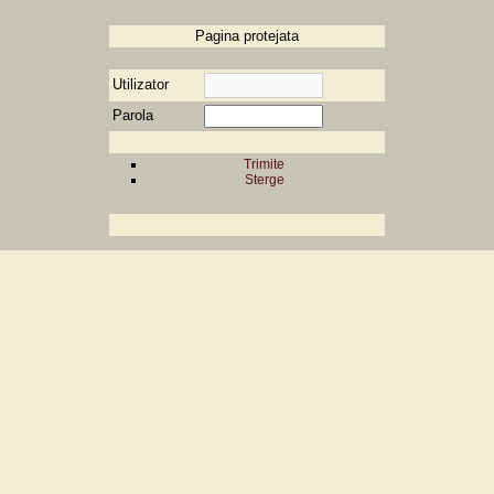
Pagina protejata
Utilizator
Parola
Trimite
Sterge