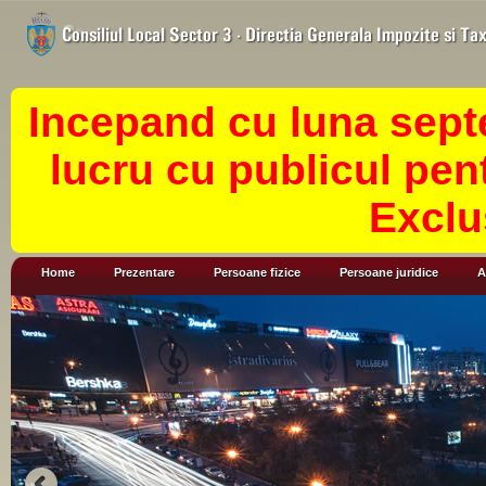
Incepand cu luna sept
lucru cu publicul pen
Exclu
Home
Prezentare
Persoane fizice
Persoane juridice
A