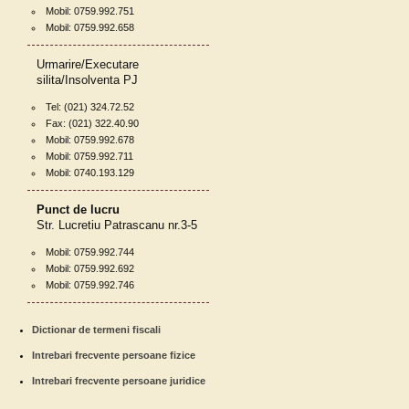
Mobil: 0759.992.751
Mobil: 0759.992.658
Urmarire/Executare
silita/Insolventa PJ
Tel: (021) 324.72.52
Fax: (021) 322.40.90
Mobil: 0759.992.678
Mobil: 0759.992.711
Mobil: 0740.193.129
Punct de lucru
Str. Lucretiu Patrascanu nr.3-5
Mobil: 0759.992.744
Mobil: 0759.992.692
Mobil: 0759.992.746
Dictionar de termeni fiscali
Intrebari frecvente persoane fizice
Intrebari frecvente persoane juridice