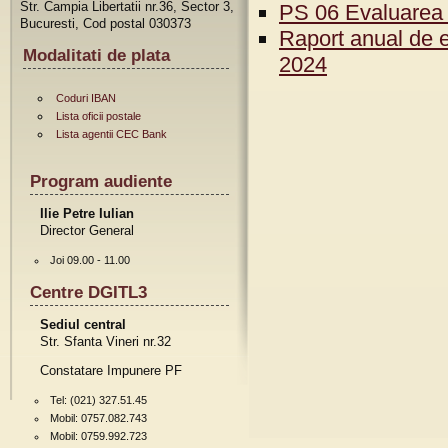
Str. Campia Libertatii nr.36, Sector 3,
PS 06 Evaluarea i
Bucuresti, Cod postal 030373
Raport anual de e
Modalitati de plata
2024
Coduri IBAN
Lista oficii postale
Lista agentii CEC Bank
Program audiente
Ilie Petre Iulian
Director General
Joi 09.00 - 11.00
Centre DGITL3
Sediul central
Str. Sfanta Vineri nr.32
Constatare Impunere PF
Tel: (021) 327.51.45
Mobil: 0757.082.743
Mobil: 0759.992.723