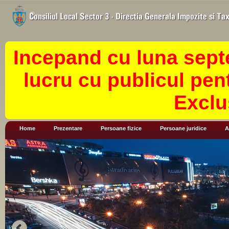
Incepand cu luna sept
lucru cu publicul pen
Exclu
Home
Prezentare
Persoane fizice
Persoane juridice
A