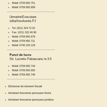
Mobil: 0759.992.751
Mobil: 0759.992.658
Urmarire/Executare
silita/Insolventa PJ
Tel: (021) 324.72.52
Fax: (021) 322.40.90
Mobil: 0759.992.678
Mobil: 0759.992.711
Mobil: 0740.193.129
Punct de lucru
Str. Lucretiu Patrascanu nr.3-5
Mobil: 0759.992.744
Mobil: 0759.992.692
Mobil: 0759.992.746
Dictionar de termeni fiscali
Intrebari frecvente persoane fizice
Intrebari frecvente persoane juridice