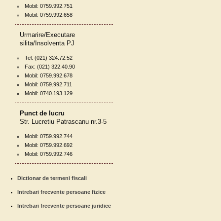
Mobil: 0759.992.751
Mobil: 0759.992.658
Urmarire/Executare
silita/Insolventa PJ
Tel: (021) 324.72.52
Fax: (021) 322.40.90
Mobil: 0759.992.678
Mobil: 0759.992.711
Mobil: 0740.193.129
Punct de lucru
Str. Lucretiu Patrascanu nr.3-5
Mobil: 0759.992.744
Mobil: 0759.992.692
Mobil: 0759.992.746
Dictionar de termeni fiscali
Intrebari frecvente persoane fizice
Intrebari frecvente persoane juridice