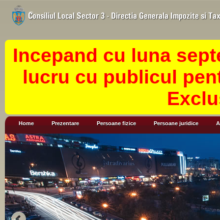
Incepand cu luna sept
lucru cu publicul pen
Exclu
Home
Prezentare
Persoane fizice
Persoane juridice
A