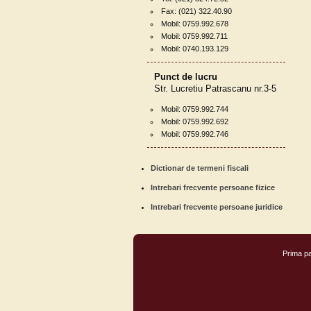
Fax: (021) 322.40.90
Mobil: 0759.992.678
Mobil: 0759.992.711
Mobil: 0740.193.129
Punct de lucru
Str. Lucretiu Patrascanu nr.3-5
Mobil: 0759.992.744
Mobil: 0759.992.692
Mobil: 0759.992.746
Dictionar de termeni fiscali
Intrebari frecvente persoane fizice
Intrebari frecvente persoane juridice
Prima p