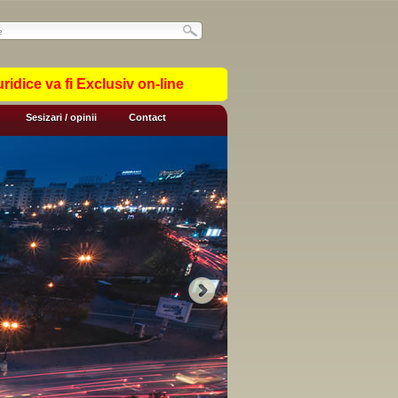
idice va fi Exclusiv on-line
Sesizari / opinii
Contact