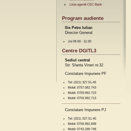
Lista agentii CEC Bank
Program audiente
Ilie Petre Iulian
Director General
Joi 09.00 - 11.00
Centre DGITL3
Sediul central
Str. Sfanta Vineri nr.32
Constatare Impunere PF
Tel: (021) 327.51.45
Mobil: 0757.082.743
Mobil: 0759.992.723
Mobil: 0759.992.713
Constatare Impunere PJ
Tel: (021) 327.51.45
Mobil: 0759.992.699
Mobil: 0743.299.748