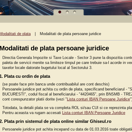
Modalitati de plata
|
Modalitati de plata persoane juridice
Modalitati de plata persoane juridice
Directia Generala Impozite si Taxe Locale - Sector 3 pune la dispozitia contr
paleta de servicii menite sa limiteze timpul pe care trebuie sa-l acorde in ved
taxelor locale datorate bugetului local al Sectorului 3.
1. Plata cu ordin de plata
(se poate face prin banca unde contribuabilul are cont deschis)
Persoanele juridice pot achita cu ordin de plata, specificand beneficiaru
BUCURESTI", codul fiscal al beneficiarului - "4420465", prin BNSMB - 
cont corespunzator platii dorite (vezi "
Lista conturi IBAN Persoane Juridice
"
Totodata, la detalii plata se va completa ROL si/sau CUI si ce reprezinta plata
Pentru aceasta va rugam accesati
Lista conturi IBAN Persoane Juridice
2. Plata prin sistemul de plata online similar Ghiseul.ro
Persoanele juridice pot achita incepand cu data de 01.03.2016 toate obligatiil