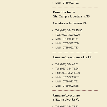
Mobil: 0759.992.701
Punct de lucru
Str. Campia Libertatii nr.36
Constatare Impunere PF
Tel: (021) 324.71.95/96
Fax: (021) 322.40.90
Mobil: 0759.990.141
Mobil: 0759.992.730
Mobil: 0759.992.733
Urmarire/Executare silita PF
Tel: (021) 324.45.01
Tel: (021) 324.71.94
Fax: (021) 322.40.90
Mobil: 0759.992.657
Mobil: 0759.992.751
Mobil: 0759.992.658
Urmarire/Executare
silita/Insolventa PJ
Tel: (021) 324.72.52