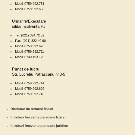
Mobil: 0759.992.751
Mobil: 0759.992.658
Urmarire/Executare
silita/Insolventa PJ
Tel: (021) 324.72.52
Fax: (021) 322.40.90
Mobil: 0759.992.678
Mobil: 0759.992.711
Mobil: 0740.193.129
Punct de lucru
Str. Lucretiu Patrascanu nr.3-5
Mobil: 0759.992.744
Mobil: 0759.992.692
Mobil: 0759.992.746
Dictionar de termeni fiscali
Intrebari frecvente persoane fizice
Intrebari frecvente persoane juridice