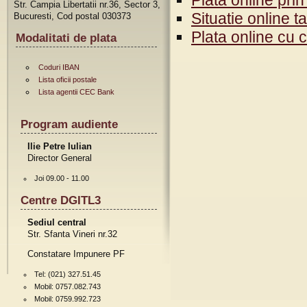
Plata online prin
Str. Campia Libertatii nr.36, Sector 3,
Situatie online t
Bucuresti, Cod postal 030373
Plata online cu 
Modalitati de plata
Coduri IBAN
Lista oficii postale
Lista agentii CEC Bank
Program audiente
Ilie Petre Iulian
Director General
Joi 09.00 - 11.00
Centre DGITL3
Sediul central
Str. Sfanta Vineri nr.32
Constatare Impunere PF
Tel: (021) 327.51.45
Mobil: 0757.082.743
Mobil: 0759.992.723