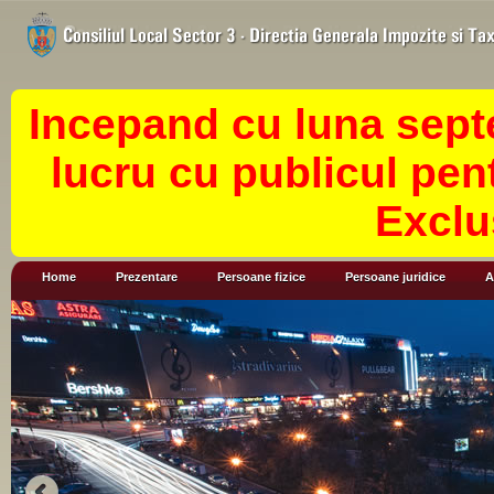
Incepand cu luna sept
lucru cu publicul pen
Exclu
Home
Prezentare
Persoane fizice
Persoane juridice
A