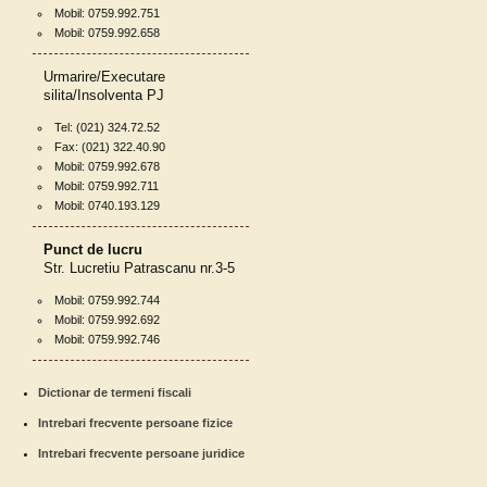
Mobil: 0759.992.751
Mobil: 0759.992.658
Urmarire/Executare
silita/Insolventa PJ
Tel: (021) 324.72.52
Fax: (021) 322.40.90
Mobil: 0759.992.678
Mobil: 0759.992.711
Mobil: 0740.193.129
Punct de lucru
Str. Lucretiu Patrascanu nr.3-5
Mobil: 0759.992.744
Mobil: 0759.992.692
Mobil: 0759.992.746
Dictionar de termeni fiscali
Intrebari frecvente persoane fizice
Intrebari frecvente persoane juridice