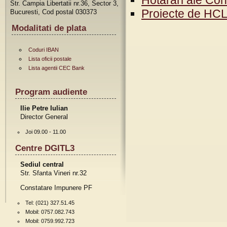
Hotarari ale Cons
Str. Campia Libertatii nr.36, Sector 3,
Proiecte de HC
Bucuresti, Cod postal 030373
Modalitati de plata
Coduri IBAN
Lista oficii postale
Lista agentii CEC Bank
Program audiente
Ilie Petre Iulian
Director General
Joi 09.00 - 11.00
Centre DGITL3
Sediul central
Str. Sfanta Vineri nr.32
Constatare Impunere PF
Tel: (021) 327.51.45
Mobil: 0757.082.743
Mobil: 0759.992.723