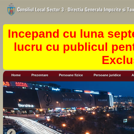
Incepand cu luna sept
lucru cu publicul pen
Exclu
Home
Prezentare
Persoane fizice
Persoane juridice
A