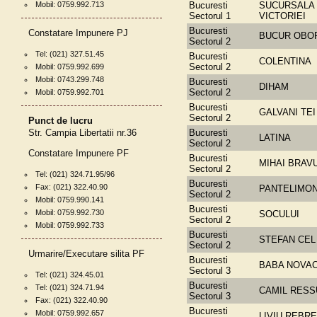
Mobil: 0759.992.713
Bucuresti
SUCURSALA 
Sectorul 1
VICTORIEI
Bucuresti
Constatare Impunere PJ
BUCUR OBO
Sectorul 2
Tel: (021) 327.51.45
Bucuresti
COLENTINA
Sectorul 2
Mobil: 0759.992.699
Mobil: 0743.299.748
Bucuresti
DIHAM
Sectorul 2
Mobil: 0759.992.701
Bucuresti
GALVANI TEI
Sectorul 2
Punct de lucru
Str. Campia Libertatii nr.36
Bucuresti
LATINA
Sectorul 2
Constatare Impunere PF
Bucuresti
MIHAI BRAV
Sectorul 2
Tel: (021) 324.71.95/96
Bucuresti
Fax: (021) 322.40.90
PANTELIMO
Sectorul 2
Mobil: 0759.990.141
Bucuresti
Mobil: 0759.992.730
SOCULUI
Sectorul 2
Mobil: 0759.992.733
Bucuresti
STEFAN CEL
Sectorul 2
Urmarire/Executare silita PF
Bucuresti
BABA NOVA
Sectorul 3
Tel: (021) 324.45.01
Bucuresti
Tel: (021) 324.71.94
CAMIL RESS
Sectorul 3
Fax: (021) 322.40.90
Bucuresti
Mobil: 0759.992.657
LIVIU REBR