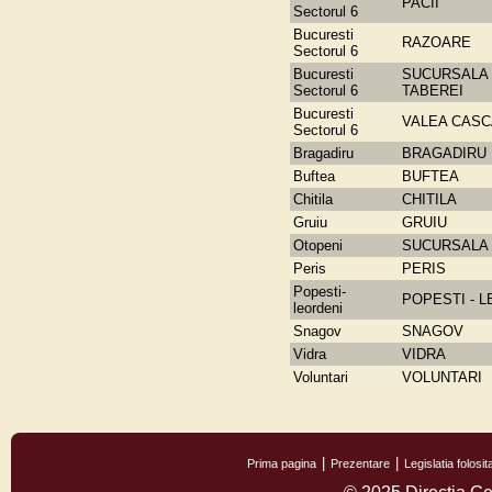
PACII
Sectorul 6
Bucuresti
RAZOARE
Sectorul 6
Bucuresti
SUCURSALA
Sectorul 6
TABEREI
Bucuresti
VALEA CAS
Sectorul 6
Bragadiru
BRAGADIRU
Buftea
BUFTEA
Chitila
CHITILA
Gruiu
GRUIU
Otopeni
SUCURSALA 
Peris
PERIS
Popesti-
POPESTI - 
leordeni
Snagov
SNAGOV
Vidra
VIDRA
Voluntari
VOLUNTARI
Prima pagina
Prezentare
Legislatia folos