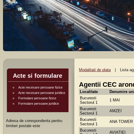
Modalitati de plata
|
Lista a
Acte si formulare
Agentii CEC arond
Acte necesare persoane fizice
Localitate
Denumire uni
Acte necesare persoane juridice
Bucuresti
Formulare persoane fizice
1 MAI
Sectorul 1
Formulare persoane juridice
Bucuresti
AMZEI
Sectorul 1
Bucuresti
Adresa de corespondenta pentru
ANA TOWER
Sectorul 1
timiteri postale este
Bucuresti
AVIATIEI