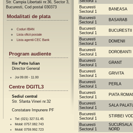
Sectorul 1
Str. Campia Libertatii nr.36, Sector 3,
Bucuresti, Cod postal 030373
Bucuresti
BANEASA
Sectorul 1
Modalitati de plata
Bucuresti
BASARAB
Sectorul 1
Bucuresti
Coduri IBAN
BUCURESTII
Sectorul 1
Lista oficii postale
Bucuresti
Lista agentii CEC Bank
DOMENII
Sectorul 1
Bucuresti
DOROBANTI
Program audiente
Sectorul 1
Bucuresti
GRANT
Ilie Petre Iulian
Sectorul 1
Director General
Bucuresti
GRIVITA
Sectorul 1
Joi 09.00 - 11.00
Bucuresti
PERLA
Centre DGITL3
Sectorul 1
Bucuresti
PIATA ROMA
Sediul central
Sectorul 1
Str. Sfanta Vineri nr.32
Bucuresti
SALA PALAT
Sectorul 1
Constatare Impunere PF
Bucuresti
STIRBEI VO
Sectorul 1
Tel: (021) 327.51.45
Mobil: 0757.082.743
Bucuresti
SUCURSALA
Sectorul 1
NORD
Mobil: 0759.992.723