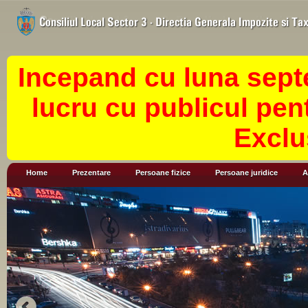
Incepand cu luna sept
lucru cu publicul pen
Exclu
Home
Prezentare
Persoane fizice
Persoane juridice
A