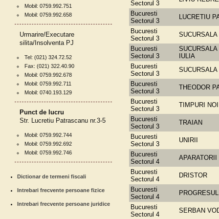
Sectorul 3
Mobil: 0759.992.751
Bucuresti
Mobil: 0759.992.658
LUCRETIU P
Sectorul 3
Bucuresti
Urmarire/Executare
SUCURSALA 
Sectorul 3
silita/Insolventa PJ
Bucuresti
SUCURSALA 
Sectorul 3
IULIA
Tel: (021) 324.72.52
Bucuresti
Fax: (021) 322.40.90
SUCURSALA 
Sectorul 3
Mobil: 0759.992.678
Bucuresti
Mobil: 0759.992.711
THEODOR P
Sectorul 3
Mobil: 0740.193.129
Bucuresti
TIMPURI NOI
Sectorul 3
Punct de lucru
Bucuresti
Str. Lucretiu Patrascanu nr.3-5
TRAIAN
Sectorul 3
Mobil: 0759.992.744
Bucuresti
UNIRII
Sectorul 3
Mobil: 0759.992.692
Mobil: 0759.992.746
Bucuresti
APARATORII 
Sectorul 4
Bucuresti
DRISTOR
Dictionar de termeni fiscali
Sectorul 4
Bucuresti
Intrebari frecvente persoane fizice
PROGRESUL
Sectorul 4
Intrebari frecvente persoane juridice
Bucuresti
SERBAN VO
Sectorul 4