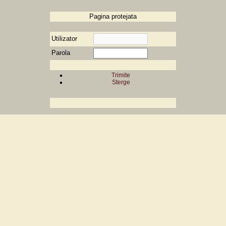
Pagina protejata
Utilizator
Parola
Trimite
Sterge