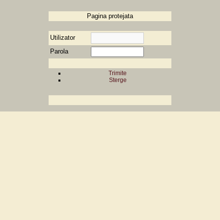
Pagina protejata
Utilizator
Parola
Trimite
Sterge