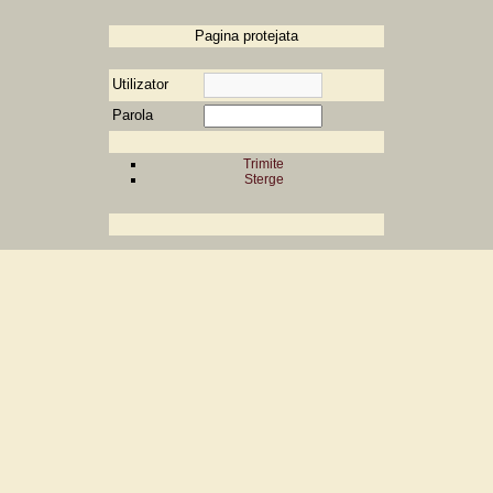
Pagina protejata
Utilizator
Parola
Trimite
Sterge