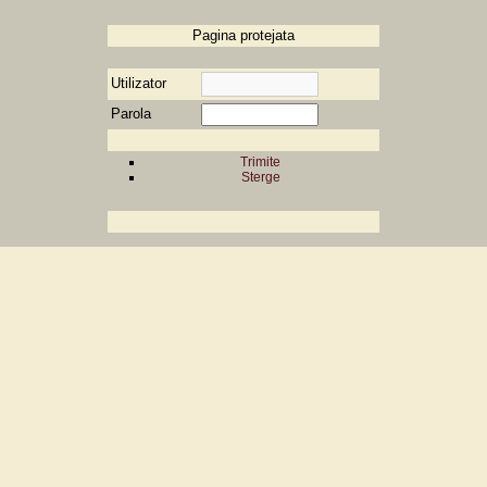
Pagina protejata
Utilizator
Parola
Trimite
Sterge