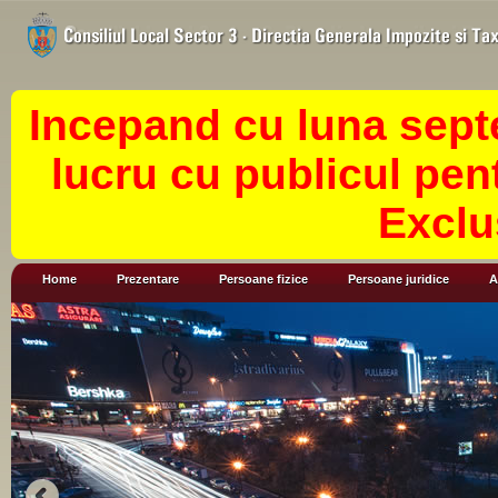
Incepand cu luna sept
lucru cu publicul pen
Exclu
Home
Prezentare
Persoane fizice
Persoane juridice
A