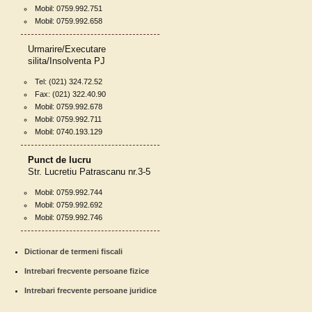
Mobil: 0759.992.751
Mobil: 0759.992.658
Urmarire/Executare
silita/Insolventa PJ
Tel: (021) 324.72.52
Fax: (021) 322.40.90
Mobil: 0759.992.678
Mobil: 0759.992.711
Mobil: 0740.193.129
Punct de lucru
Str. Lucretiu Patrascanu nr.3-5
Mobil: 0759.992.744
Mobil: 0759.992.692
Mobil: 0759.992.746
Dictionar de termeni fiscali
Intrebari frecvente persoane fizice
Intrebari frecvente persoane juridice