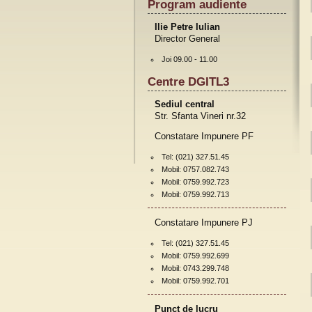
Program audiente
Ilie Petre Iulian
Director General
Joi 09.00 - 11.00
Centre DGITL3
Sediul central
Str. Sfanta Vineri nr.32
Constatare Impunere PF
Tel: (021) 327.51.45
Mobil: 0757.082.743
Mobil: 0759.992.723
Mobil: 0759.992.713
Constatare Impunere PJ
Tel: (021) 327.51.45
Mobil: 0759.992.699
Mobil: 0743.299.748
Mobil: 0759.992.701
Punct de lucru