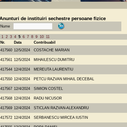
Anunturi de instituiri sechestre persoane fizice
Nume
1
2
3
4
5
6
7
8
9
10
11
Nr.
Data
Contribuabil
417560
12/5/2024
COSTACHE MARIAN
417561
12/5/2024
MIHAILESCU DUMITRU
417544
12/4/2024
MEREUTA LAURENTIU
417550
12/4/2024
PETCU RAZVAN MIHAIL DECEBAL
417567
12/4/2024
SIMION COSTEL
417568
12/4/2024
RADU NICUSOR
417569
12/4/2024
STICLAN RAZVAN-ALEXANDRU
417572
12/4/2024
SERBANESCU MIRCEA IUSTIN