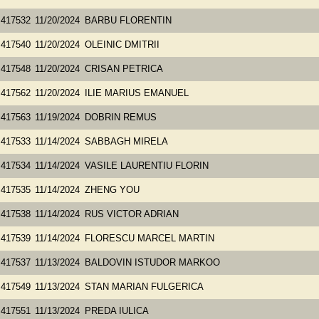
417532
11/20/2024
BARBU FLORENTIN
417540
11/20/2024
OLEINIC DMITRII
417548
11/20/2024
CRISAN PETRICA
417562
11/20/2024
ILIE MARIUS EMANUEL
417563
11/19/2024
DOBRIN REMUS
417533
11/14/2024
SABBAGH MIRELA
417534
11/14/2024
VASILE LAURENTIU FLORIN
417535
11/14/2024
ZHENG YOU
417538
11/14/2024
RUS VICTOR ADRIAN
417539
11/14/2024
FLORESCU MARCEL MARTIN
417537
11/13/2024
BALDOVIN ISTUDOR MARKOO
417549
11/13/2024
STAN MARIAN FULGERICA
417551
11/13/2024
PREDA IULICA