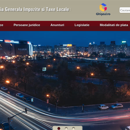
ice
Persoane juridice
Anunturi
Legislatie
Modalitati de plata