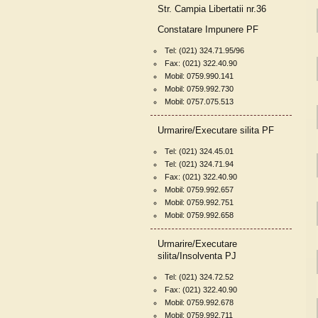
Str. Campia Libertatii nr.36
Constatare Impunere PF
Tel: (021) 324.71.95/96
Fax: (021) 322.40.90
Mobil: 0759.990.141
Mobil: 0759.992.730
Mobil: 0757.075.513
Urmarire/Executare silita PF
Tel: (021) 324.45.01
Tel: (021) 324.71.94
Fax: (021) 322.40.90
Mobil: 0759.992.657
Mobil: 0759.992.751
Mobil: 0759.992.658
Urmarire/Executare
silita/Insolventa PJ
Tel: (021) 324.72.52
Fax: (021) 322.40.90
Mobil: 0759.992.678
Mobil: 0759.992.711