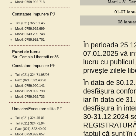
Marți – 31 De
Mobil: 0759.992.713
01-07 Ianu
Constatare Impunere PJ
08 Ianua
Tel: (021) 327.51.45
Mobil: 0759.992.699
Mobil: 0743.299.748
Mobil: 0759.992.701
În perioada 25.1
Punct de lucru
07.01.2025 vă in
Str. Campia Libertatii nr.36
lucru cu publicul
Constatare Impunere PF
privește zilele li
Tel: (021) 324.71.95/96
Fax: (021) 322.40.90
În data de 30.12.
Mobil: 0759.990.141
desfășura confor
Mobil: 0759.992.730
Mobil: 0759.992.733
iar în data de 31
desfășura în inte
Urmarire/Executare silita PF
30-31.12.2024 s
Tel: (021) 324.45.01
REGISTRATURĂ, at
Tel: (021) 324.71.94
Fax: (021) 322.40.90
faptul că sunt în
Mobil: 0759.992.657