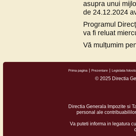
asupra unui mijl
de 24.12.2024 ave
Programul Direcț
va fi reluat mier
Vă mulțumim pentr
Prima pagina
Prezentare
Legislatia folos
© 2025 Directia Ge
Directia Generala Impozite si T
personal ale contribuabilil
Va puteti informa in legatura cu