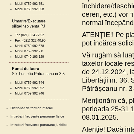
Mobil: 0759.992.751
închidere/deschid
Mobil: 0759.992.658
cereri, etc.) vor
Urmarire/Executare
normal începând 
silita/Insolventa PJ
ATENȚIE!! Pe pla
Tel: (021) 324.72.52
Fax: (021) 322.40.90
pot încărca solic
Mobil: 0759.992.678
Mobil: 0759.992.711
Vă rugăm să luați
Mobil: 0740.193.129
taxelor locale re
Punct de lucru
de 24.12.2024, la
Str. Lucretiu Patrascanu nr.3-5
Libertății nr. 36, 
Mobil: 0759.992.744
Pătrășcanu nr. 3-
Mobil: 0759.992.692
Mobil: 0759.992.746
Menționăm că, plă
perioada 25-31.1
Dictionar de termeni fiscali
08.01.2025.
Intrebari frecvente persoane fizice
Intrebari frecvente persoane juridice
Atenție! Dacă int