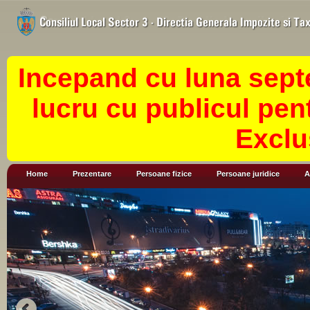
Incepand cu luna sept
lucru cu publicul pen
Exclu
Home
Prezentare
Persoane fizice
Persoane juridice
A