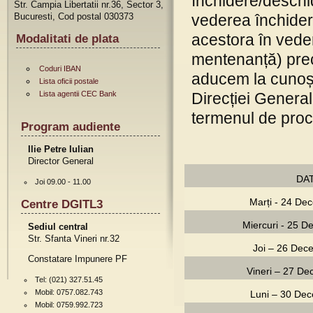
închidere/deschid
Str. Campia Libertatii nr.36, Sector 3,
Bucuresti, Cod postal 030373
vederea închideri
acestora în veder
Modalitati de plata
mentenanță) prec
Coduri IBAN
aducem la cunoșt
Lista oficii postale
Lista agentii CEC Bank
Direcției Genera
termenul de proce
Program audiente
Ilie Petre Iulian
Director General
DA
Joi 09.00 - 11.00
Marți - 24 De
Centre DGITL3
Miercuri - 25 
Sediul central
Str. Sfanta Vineri nr.32
Joi – 26 Dec
Constatare Impunere PF
Vineri – 27 D
Tel: (021) 327.51.45
Mobil: 0757.082.743
Luni – 30 De
Mobil: 0759.992.723