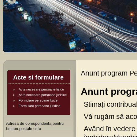
Anunt program Pe
Acte si formulare
Anunt progr
Acte necesare persoane fizice
Acte necesare persoane juridice
Formulare persoane fizice
Stimați contribuab
Formulare persoane juridice
Vă rugăm să aco
Adresa de corespondenta pentru
Având în vedere 
timiteri postale este